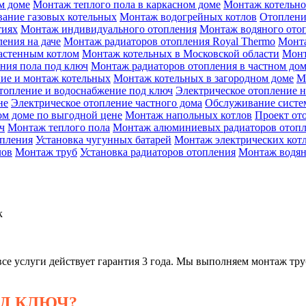
м доме
Монтаж теплого пола в каркасном доме
Монтаж котельн
ание газовых котельных
Монтаж водогрейных котлов
Отоплени
тиях
Монтаж индивидуального отопления
Монтаж водяного ото
ения на даче
Монтаж радиаторов отопления Royal Thermo
Монта
астенным котлом
Монтаж котельных в Московской области
Монт
ния пола под ключ
Монтаж радиаторов отопления в частном до
ие и монтаж котельных
Монтаж котельных в загородном доме
М
топление и водоснабжение под ключ
Электрическое отопление н
не
Электрическое отопление частного дома
Обслуживание систе
ом доме по выгодной цене
Монтаж напольных котлов
Проект от
ч
Монтаж теплого пола
Монтаж алюминиевых радиаторов отоп
опления
Установка чугунных батарей
Монтаж электрических кот
лов
Монтаж труб
Установка радиаторов отопления
Монтаж водян
к
все услуги действует гарантия 3 года. Мы выполняем монтаж тр
Д КЛЮЧ?