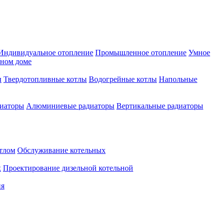
Индивидуальное отопление
Промышленное отопление
Умное
нном доме
ы
Твердотопливные котлы
Водогрейные котлы
Напольные
диаторы
Алюминиевые радиаторы
Вертикальные радиаторы
тлом
Обслуживание котельных
х
Проектирование дизельной котельной
ия