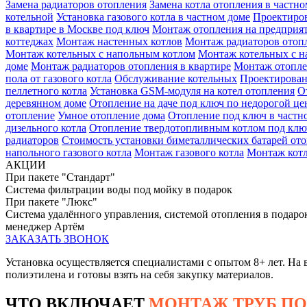
Замена радиаторов отопления
Замена котла отопления в частно
котельной
Установка газового котла в частном доме
Проектиров
в квартире в Москве под ключ
Монтаж отопления на предприя
коттеджах
Монтаж настенных котлов
Монтаж радиаторов отопл
Монтаж котельных с напольным котлом
Монтаж котельных с н
доме
Монтаж радиаторов отопления в квартире
Монтаж отопле
пола от газового котла
Обслуживание котельных
Проектирован
пеллетного котла
Установка GSM-модуля на котел отопления
О
деревянном доме
Отопление на даче под ключ по недорогой це
отопление
Умное отопление дома
Отопление под ключ в частн
дизельного котла
Отопление твердотопливным котлом под клю
радиаторов
Стоимость установки биметаллических батарей от
напольного газового котла
Монтаж газового котла
Монтаж кот
АКЦИИ
При пакете "Стандарт"
Система фильтрации воды под мойку в подарок
При пакете "Люкс"
Система удалённого управления, системой отопления в подаро
менеджер Артём
ЗАКАЗАТЬ ЗВОНОК
Установка осуществляется специалистами с опытом 8+ лет. На 
полиэтилена и готовы взять на себя закупку материалов.
ЧТО ВКЛЮЧАЕТ
МОНТАЖ ТРУБ ПО