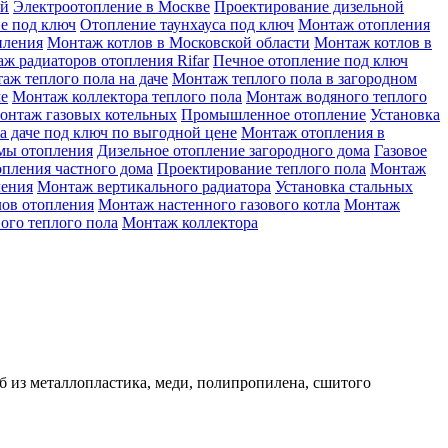
ой
Электроотопление в Москве
Проектирование дизельной
е под ключ
Отопление таунхауса под ключ
Монтаж отопления
пления
Монтаж котлов в Московской области
Монтаж котлов в
ж радиаторов отопления Rifar
Печное отопление под ключ
аж теплого пола на даче
Монтаж теплого пола в загородном
ме
Монтаж коллектора теплого пола
Монтаж водяного теплого
онтаж газовых котельных
Промышленное отопление
Установка
а даче под ключ по выгодной цене
Монтаж отопления в
мы отопления
Дизельное отопление загородного дома
Газовое
опления частного дома
Проектирование теплого пола
Монтаж
ления
Монтаж вертикального радиатора
Установка стальных
лов отопления
Монтаж настенного газового котла
Монтаж
ого теплого пола
Монтаж коллектора
уб из металлопластика, меди, полипропилена, сшитого