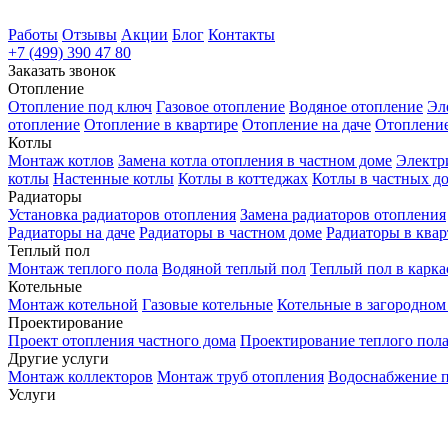
Работы
Отзывы
Акции
Блог
Контакты
+7 (499) 390 47 80
Заказать звонок
Отопление
Отопление под ключ
Газовое отопление
Водяное отопление
Эл
отопление
Отопление в квартире
Отопление на даче
Отопление
Котлы
Монтаж котлов
Замена котла отопления в частном доме
Электр
котлы
Настенные котлы
Котлы в коттеджах
Котлы в частных д
Радиаторы
Установка радиаторов отопления
Замена радиаторов отопления
Радиаторы на даче
Радиаторы в частном доме
Радиаторы в квар
Теплый пол
Монтаж теплого пола
Водяной теплый пол
Теплый пол в карка
Котельные
Монтаж котельной
Газовые котельные
Котельные в загородном
Проектирование
Проект отопления частного дома
Проектирование теплого пол
Другие услуги
Монтаж коллекторов
Монтаж труб отопления
Водоснабжение 
Услуги