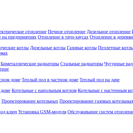
ектрическое отопление
Печное отопление
Дизельное отопление
 на предприятиях
Отопление в таун-хаусах
Отопление в деревя
ические котлы
Дизельные котлы
Газовые котлы
Пеллетные котл
омах
Биметаллические радиаторы
Стальные радиаторы
Чугунные ра
тире
сном доме
Теплый пол в частном доме
Теплый пол на даче
 доме
Котельные с напольным котлом
Котельные с настенным ко
а
Проектирование котельных
Проектирование газовых котельны
под ключ
Установка GSM-модуля
Обслуживание систем отоплен