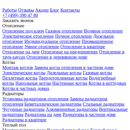
Работы
Отзывы
Акции
Блог
Контакты
+7 (499) 390 47 80
Заказать звонок
Отопление
Отопление под ключ
Газовое отопление
Водяное отопление
Электрическое отопление
Печное отопление
Дизельное
отопление
Индивидуальное отопление
Промышленное
отопление
Умное отопление
Отопление в квартире
Отопление на даче
Отопление на предприятиях
Отопление в
таун-хаусах
Отопление в деревянном доме
Котлы
Монтаж котлов
Замена котла отопления в частном доме
Электрические котлы
Дизельные котлы
Газовые котлы
Пеллетные котлы
Твердотопливные котлы
Водогрейные
котлы
Напольные котлы
Настенные котлы
Котлы в коттеджах
Котлы в частных домах
Радиаторы
Установка радиаторов отопления
Замена радиаторов
отопления
Биметаллические радиаторы
Стальные радиаторы
Чугунные радиаторы
Алюминиевые радиаторы
Вертикальные
радиаторы
Радиаторы на даче
Радиаторы в частном доме
Радиаторы в квартире
Теплый пол