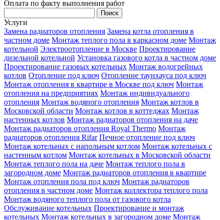
Оплата по факту выполнения работ
Услуги
Замена радиаторов отопления
Замена котла отопления в
частном доме
Монтаж теплого пола в каркасном доме
Монтаж
котельной
Электроотопление в Москве
Проектирование
дизельной котельной
Установка газового котла в частном доме
Проектирование газовых котельных
Монтаж водогрейных
котлов
Отопление под ключ
Отопление таунхауса под ключ
Монтаж отопления в квартире в Москве под ключ
Монтаж
отопления на предприятиях
Монтаж индивидуального
отопления
Монтаж водяного отопления
Монтаж котлов в
Московской области
Монтаж котлов в коттеджах
Монтаж
настенных котлов
Монтаж радиаторов отопления на даче
Монтаж радиаторов отопления Royal Thermo
Монтаж
радиаторов отопления Rifar
Печное отопление под ключ
Монтаж котельных с напольным котлом
Монтаж котельных с
настенным котлом
Монтаж котельных в Московской области
Монтаж теплого пола на даче
Монтаж теплого пола в
загородном доме
Монтаж радиаторов отопления в квартире
Монтаж отопления пола под ключ
Монтаж радиаторов
отопления в частном доме
Монтаж коллектора теплого пола
Монтаж водяного теплого пола от газового котла
Обслуживание котельных
Проектирование и монтаж
котельных
Монтаж котельных в загородном доме
Монтаж