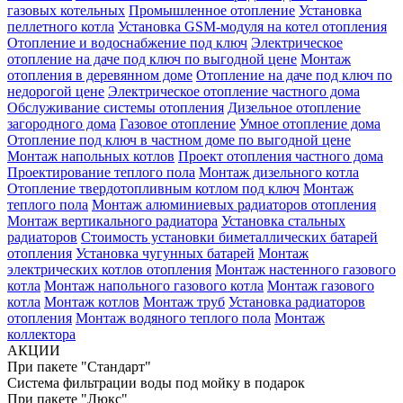
газовых котельных
Промышленное отопление
Установка
пеллетного котла
Установка GSM-модуля на котел отопления
Отопление и водоснабжение под ключ
Электрическое
отопление на даче под ключ по выгодной цене
Монтаж
отопления в деревянном доме
Отопление на даче под ключ по
недорогой цене
Электрическое отопление частного дома
Обслуживание системы отопления
Дизельное отопление
загородного дома
Газовое отопление
Умное отопление дома
Отопление под ключ в частном доме по выгодной цене
Монтаж напольных котлов
Проект отопления частного дома
Проектирование теплого пола
Монтаж дизельного котла
Отопление твердотопливным котлом под ключ
Монтаж
теплого пола
Монтаж алюминиевых радиаторов отопления
Монтаж вертикального радиатора
Установка стальных
радиаторов
Стоимость установки биметаллических батарей
отопления
Установка чугунных батарей
Монтаж
электрических котлов отопления
Монтаж настенного газового
котла
Монтаж напольного газового котла
Монтаж газового
котла
Монтаж котлов
Монтаж труб
Установка радиаторов
отопления
Монтаж водяного теплого пола
Монтаж
коллектора
АКЦИИ
При пакете "Стандарт"
Система фильтрации воды под мойку в подарок
При пакете "Люкс"