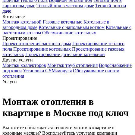
Монтаж теплого пола
Водяной теплый пол
Теплый пол в
каркасном доме
Теплый пол в частном доме
Теплый пол на
даче
Котельные
Монтаж котельной
Газовые котельные
Котельные в
загородном доме
Котельные с напольным котлом
Котельные с
настенным котлом
Обслуживание котельных
Проектирование
Проект отопления частного дома
Проектирование теплого
пола
Проектирование котельных
Проектирование газовых
котельных
Проектирование дизельной котельной
Другие услуги
Монтаж коллекторов
Монтаж труб отопления
Водоснабжение
под ключ
Установка GSM-модуля
Обслуживание систем
отопления
Услуги
Монтаж отопления в
квартире в Москве под ключ
Вы хотите наслаждаться теплом и уютом в квартире в
холодные месяцы? Воспользуйтесь услугами компании