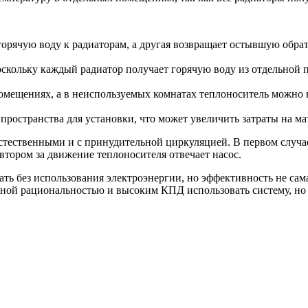
орячую воду к радиаторам, а другая возвращает остывшую обратн
скольку каждый радиатор получает горячую воду из отдельной 
помещениях, а в неиспользуемых комнатах теплоноситель можно н
пространства для установки, что может увеличить затраты на м
стественными и с принудительной циркуляцией. В первом случае
 втором за движение теплоносителя отвечает насос.
ать без использования электроэнергии, но эффективность не са
ьной рациональностью и высоким КПД использовать систему, но в