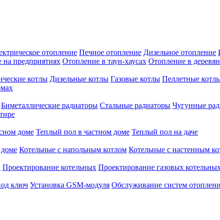
ектрическое отопление
Печное отопление
Дизельное отопление
 на предприятиях
Отопление в таун-хаусах
Отопление в деревя
ические котлы
Дизельные котлы
Газовые котлы
Пеллетные котл
омах
Биметаллические радиаторы
Стальные радиаторы
Чугунные ра
тире
сном доме
Теплый пол в частном доме
Теплый пол на даче
 доме
Котельные с напольным котлом
Котельные с настенным ко
а
Проектирование котельных
Проектирование газовых котельны
под ключ
Установка GSM-модуля
Обслуживание систем отоплен