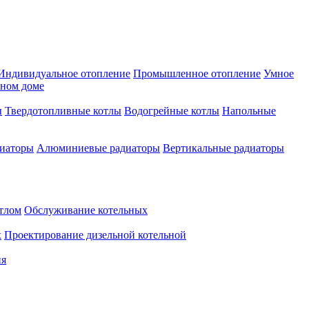
Индивидуальное отопление
Промышленное отопление
Умное
нном доме
ы
Твердотопливные котлы
Водогрейные котлы
Напольные
диаторы
Алюминиевые радиаторы
Вертикальные радиаторы
тлом
Обслуживание котельных
х
Проектирование дизельной котельной
ия