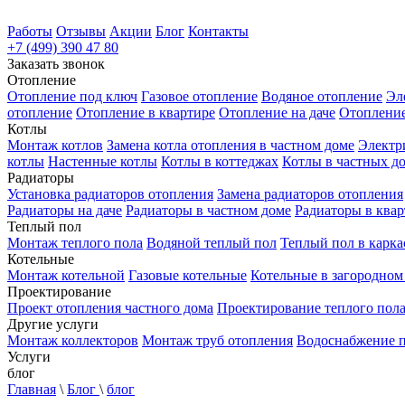
Работы
Отзывы
Акции
Блог
Контакты
+7 (499) 390 47 80
Заказать звонок
Отопление
Отопление под ключ
Газовое отопление
Водяное отопление
Эл
отопление
Отопление в квартире
Отопление на даче
Отопление
Котлы
Монтаж котлов
Замена котла отопления в частном доме
Электр
котлы
Настенные котлы
Котлы в коттеджах
Котлы в частных д
Радиаторы
Установка радиаторов отопления
Замена радиаторов отопления
Радиаторы на даче
Радиаторы в частном доме
Радиаторы в квар
Теплый пол
Монтаж теплого пола
Водяной теплый пол
Теплый пол в карка
Котельные
Монтаж котельной
Газовые котельные
Котельные в загородном
Проектирование
Проект отопления частного дома
Проектирование теплого пол
Другие услуги
Монтаж коллекторов
Монтаж труб отопления
Водоснабжение 
Услуги
блог
Главная
\
Блог
\
блог