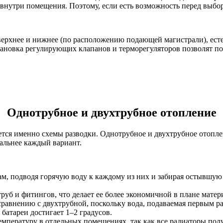
нутри помещения. Поэтому, если есть возможность перед выборо
ерхнее и нижнее (по расположению подающей магистрали), естес
становка регулирующих клапанов и терморегуляторов позволят 
Однотрубное и двухтрубное отопление
ется именно схемы разводки. Однотрубное и двухтрубное отопл
альнее каждый вариант.
ам, подводя горячую воду к каждому из них и забирая остывшую 
труб и фитингов, что делает ее более экономичной в плане матер
авнению с двухтрубной, поскольку вода, подаваемая первым ра
атареи достигает 1–2 градусов.
мпературу в отдельных помещениях, так как все радиаторы полу