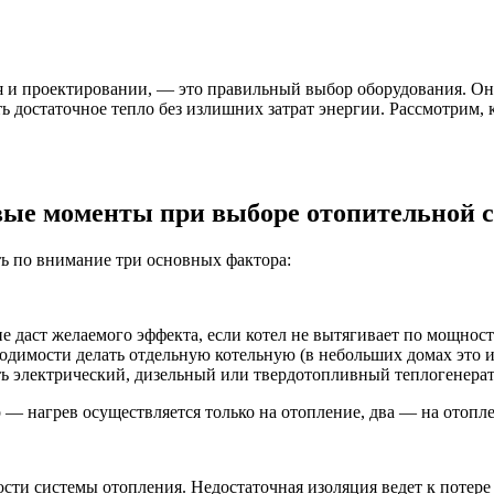
ия и проектировании, — это правильный выбор оборудования. Оно
достаточное тепло без излишних затрат энергии. Рассмотрим, к
ые моменты при выборе отопительной 
ь по внимание три основных фактора:
не даст желаемого эффекта, если котел не вытягивает по мощно
одимости делать отдельную котельную (в небольших домах это и
ь электрический, дизельный или твердотопливный теплогенерат
 — нагрев осуществляется только на отопление, два — на отопл
ти системы отопления. Недостаточная изоляция ведет к потере т